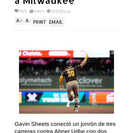
a Milwaukee
Reply
deporte
10:55:00 a. m.
A
A
+
-
PRINT
EMAIL
Gavin Sheets conectó un jonrón de tres
carreras contra Abner Uribe con dos