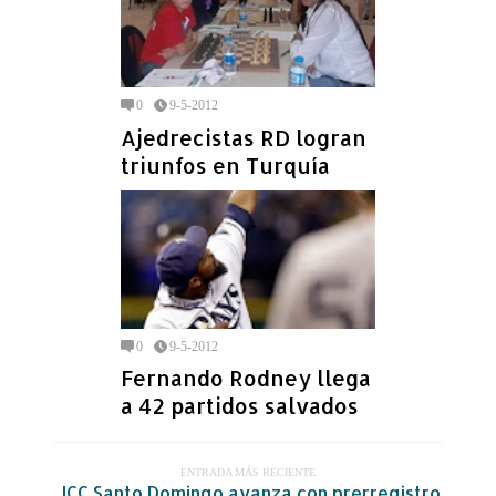
0
9-5-2012
Ajedrecistas RD logran
triunfos en Turquía
0
9-5-2012
Fernando Rodney llega
a 42 partidos salvados
ENTRADA MÁS RECIENTE
JCC Santo Domingo avanza con prerregistro