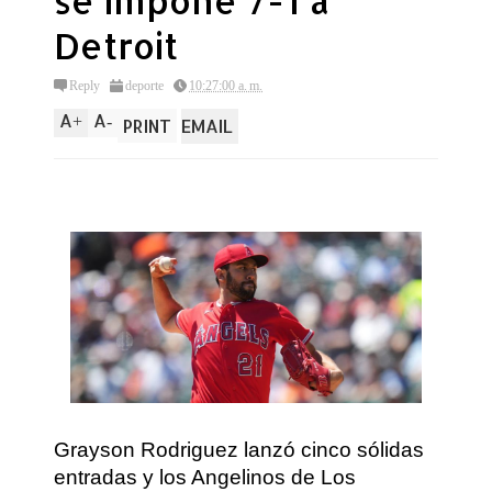
se impone 7-1 a
Detroit
Reply
deporte
10:27:00 a. m.
A
A
+
-
PRINT
EMAIL
Grayson Rodriguez lanzó cinco sólidas
entradas y los Angelinos de Los