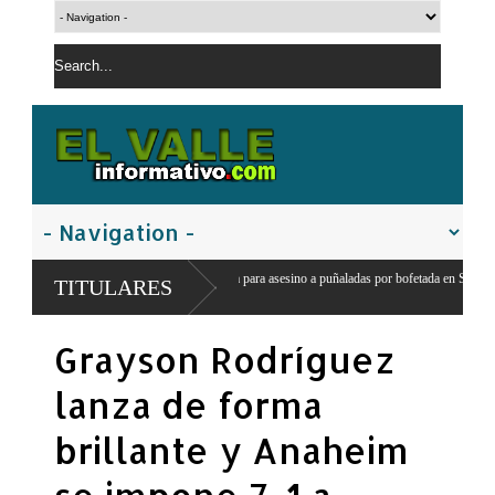
Prisión preventiva para asesino a puñaladas por bofetada en San Juan de la
Cris
TITULARES
Maguana
esca
Grayson Rodríguez
lanza de forma
brillante y Anaheim