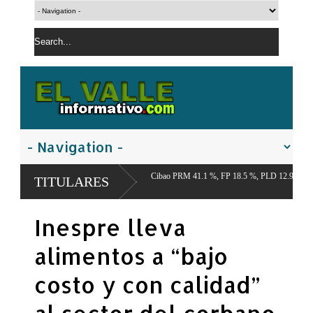
conómico del Cibao PRM 41.1 %, FP 18.5 %, PLD 12.9 %,
TITULARES
Inespre lleva
alimentos a “bajo
costo y con calidad”