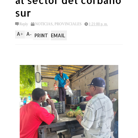
al sector del corbano
sur
Reply
NOTICIAS
,
PROVINCIALES
1:21:00 p. m.
A
A
+
-
PRINT
EMAIL