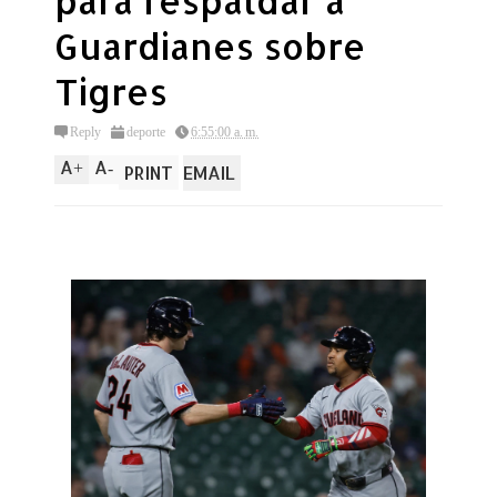
para respaldar a
Guardianes sobre
Tigres
Reply
deporte
6:55:00 a. m.
A
A
+
-
PRINT
EMAIL