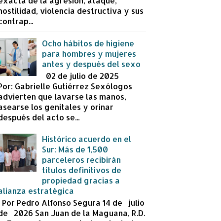
exacta de la agresión, ataque,
hostilidad, violencia destructiva y sus
contrap...
Ocho hábitos de higiene
para hombres y mujeres
antes y después del sexo
02 de julio de 2025
Por: Gabrielle Gutiérrez Sexólogos
advierten que lavarse las manos,
asearse los genitales y orinar
después del acto se...
Histórico acuerdo en el
Sur: Más de 1,500
parceleros recibirán
títulos definitivos de
propiedad gracias a
alianza estratégica
Por Pedro Alfonso Segura 14 de julio
de 2026 San Juan de la Maguana, R.D.