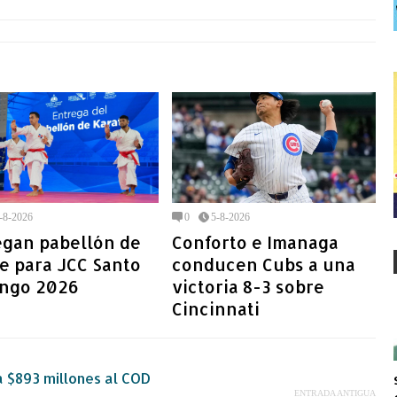
-8-2026
0
5-8-2026
egan pabellón de
Conforto e Imanaga
e para JCC Santo
conducen Cubs a una
ngo 2026
victoria 8-3 sobre
Cincinnati
a $893 millones al COD
ENTRADA ANTIGUA