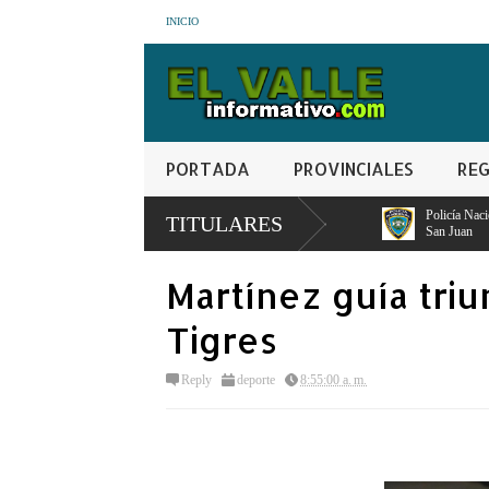
INICIO
PORTADA
PROVINCIALES
REG
1 %, FP 18.5 %, PLD 12.9 %,
Policía Nacional apresa segundo implicado 
TITULARES
San Juan
Martínez guía tri
Tigres
Reply
deporte
8:55:00 a. m.