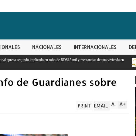
IONALES
NACIONALES
INTERNACIONALES
DE
en robo de RD$15 mil y mercancías de una vivienda en
Prisión preventiva para as
Maguana
unfo de Guardianes sobre
A
A
-
+
PRINT
EMAIL