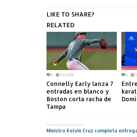
LIKE TO SHARE?
RELATED
0
5-9-2026
0
5
Connelly Early lanza 7
Entr
entradas en blanco y
karat
Boston corta racha de
Domi
Tampa
ENTRADA MÁS RECIENTE
Ministro Kelvin Cruz completa entreg