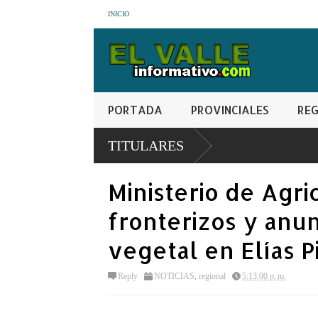
INICIO
PORTADA
PROVINCIALES
REG
TITULARES
Ministerio de Agri
fronterizos y anu
vegetal en Elías P
Reply
NOTICIAS
,
regional
5:13:00 p. m.