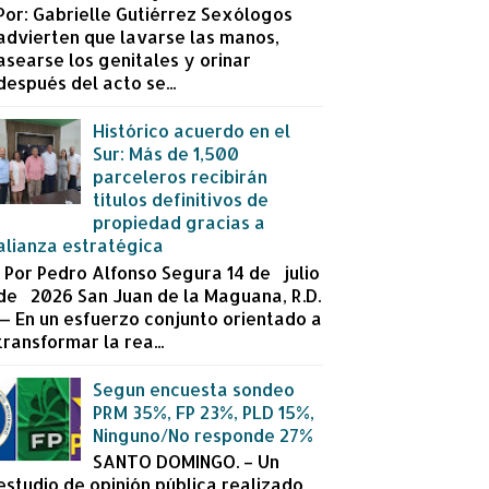
Por: Gabrielle Gutiérrez Sexólogos
advierten que lavarse las manos,
asearse los genitales y orinar
después del acto se...
Histórico acuerdo en el
Sur: Más de 1,500
parceleros recibirán
títulos definitivos de
propiedad gracias a
alianza estratégica
Por Pedro Alfonso Segura 14 de julio
de 2026 San Juan de la Maguana, R.D.
— En un esfuerzo conjunto orientado a
transformar la rea...
Segun encuesta sondeo
PRM 35%, FP 23%, PLD 15%,
Ninguno/No responde 27%
SANTO DOMINGO. – Un
estudio de opinión pública realizado