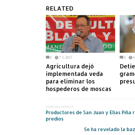
RELATED
0
7-1-2017
0
6
Agricultura dejó
Detie
implementada veda
gram
para eliminar los
pres
hospederos de moscas
ENTRADA ANTIGUA
Productores de San Juan y Elías Piña r
predios
Se ha revelado la baz