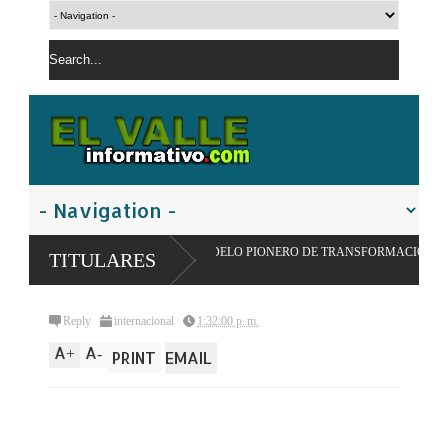
RA IMPULSAR MODELO PIONERO DE TRANSFORMACIÓN ALIMENTARIA Y REDE
TITULARES
Reply
internacional
1:32:00 p. m.
A
A
+
-
PRINT
EMAIL