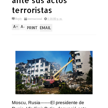
ante sus actos
terroristas
Reply
internacional
1:16:00 p. m.
A
A
+
-
PRINT
EMAIL
Moscu, Rusia-------El presidente de