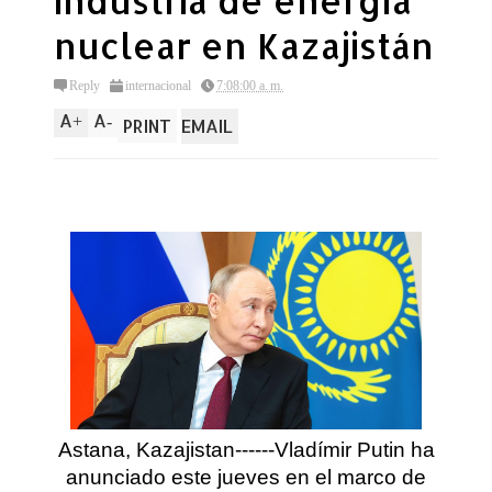
industria de energía
nuclear en Kazajistán
Reply
internacional
7:08:00 a. m.
A
A
+
-
PRINT
EMAIL
Astana, Kazajistan------Vladímir Putin ha
anunciado este jueves en el marco de