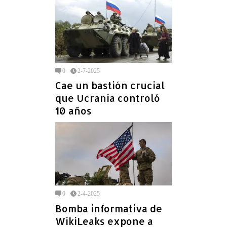
0
2-7-2025
Cae un bastión crucial
que Ucrania controló
10 años
0
2-4-2025
Bomba informativa de
WikiLeaks expone a