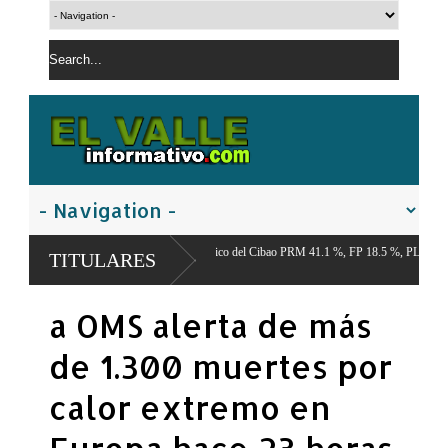
del Centro Económico del Cibao PRM 41.1 %, FP 18.5 %, PLD 12.9 %,
TITULARES
22.7 %
a OMS alerta de más
de 1.300 muertes por
calor extremo en