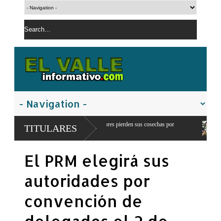
uancho: 300 productores pierden sus cosechas por
Comandante del ejercito d
TITULARES
franteriza
El PRM elegirá sus
autoridades por
convención de