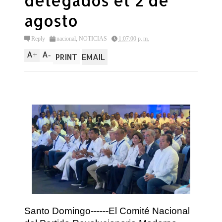
delegados el 2 de
agosto
Reply
nacional
,
NOTICIAS
1:07:00 p. m.
A
A
+
-
PRINT
EMAIL
Santo Domingo------El Comité Nacional