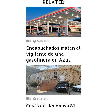
RELATED
0
3-28-2023
Encapuchados matan al
vigilante de una
gasolinera en Azua
0
3-28-2023
Cesfront decomisa 81