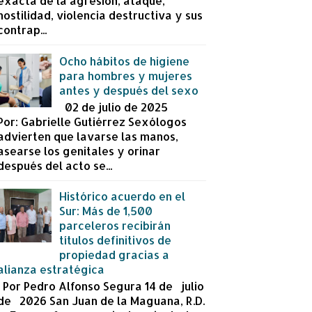
exacta de la agresión, ataque,
hostilidad, violencia destructiva y sus
contrap...
Ocho hábitos de higiene
para hombres y mujeres
antes y después del sexo
02 de julio de 2025
Por: Gabrielle Gutiérrez Sexólogos
advierten que lavarse las manos,
asearse los genitales y orinar
después del acto se...
Histórico acuerdo en el
Sur: Más de 1,500
parceleros recibirán
títulos definitivos de
propiedad gracias a
alianza estratégica
Por Pedro Alfonso Segura 14 de julio
de 2026 San Juan de la Maguana, R.D.