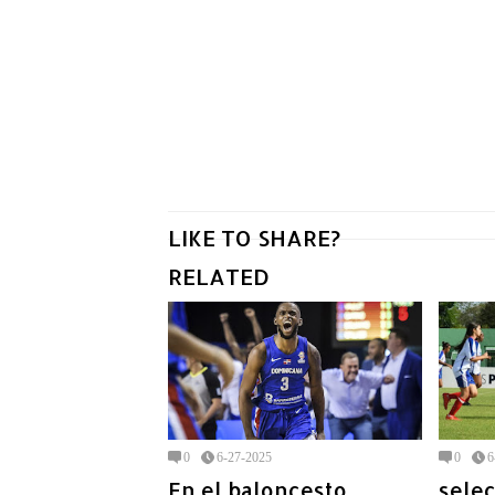
LIKE TO SHARE?
RELATED
0
6-27-2025
0
6
En el baloncesto
sele