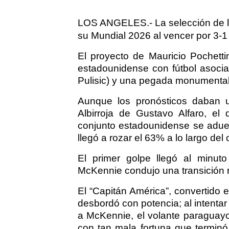
LOS ANGELES.- La selección de lo
su Mundial 2026 al vencer por 3-
El proyecto de Mauricio Pochetti
estadounidense con fútbol asocia
Pulisic) y una pegada monumental 
Aunque los pronósticos daban una
Albirroja de Gustavo Alfaro, el 
conjunto estadounidense se adueñ
llegó a rozar el 63% a lo largo de
El primer golpe llegó al minut
McKennie condujo una transición ráp
El “Capitán América”, convertido e
desbordó con potencia; al intenta
a McKennie, el volante paraguayo
con tan mala fortuna que terminó