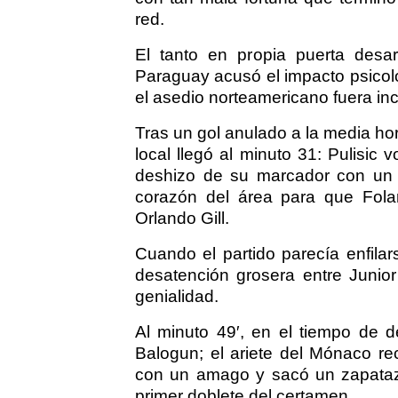
red.
El tanto en propia puerta desa
Paraguay acusó el impacto psicoló
el asedio norteamericano fuera in
Tras un gol anulado a la media ho
local llegó al minuto 31: Pulisic 
deshizo de su marcador con un q
corazón del área para que Folari
Orlando Gill.
Cuando el partido parecía enfil
desatención grosera entre Junior
genialidad.
Al minuto 49′, en el tiempo de d
Balogun; el ariete del Mónaco re
con un amago y sacó un zapatazo
primer doblete del certamen.