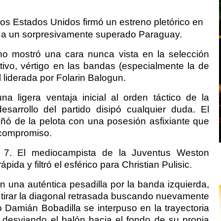
s Estados Unidos firmó un estreno pletórico en
1 a un sorpresivamente superado Paraguay.
no mostró una cara nunca vista en la selección
tivo, vértigo en las bandas (especialmente la de
liderada por Folarin Balogun.
 ligera ventaja inicial al orden táctico de la
desarrollo del partido disipó cualquier duda. El
ó de la pelota con una posesión asfixiante que
l compromiso.
o 7. El mediocampista de la Juventus Weston
ida y filtró el esférico para Christian Pulisic.
n una auténtica pesadilla por la banda izquierda,
r tirar la diagonal retrasada buscando nuevamente
 Damián Bobadilla se interpuso en la trayectoria
 desviando el balón hacia el fondo de su propia