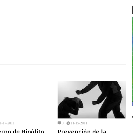
1-17-2011
0
11-15-2011
rno de Hipólito
Prevención de la