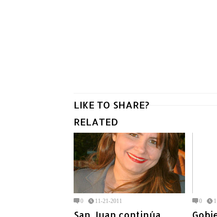
LIKE TO SHARE?
RELATED
0
11-21-2011
0
1
San Juan continúa
Gobie