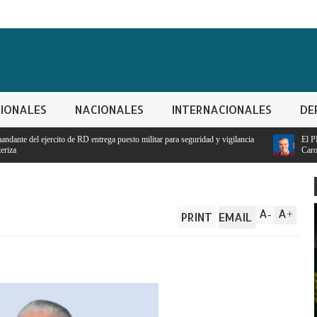
IONALES
NACIONALES
INTERNACIONALES
DE
esto militar para seguridad y vigilancia
El PRM pasa a dirección tripartita mascu
Carolina Mejía
A
A
-
+
PRINT
EMAIL