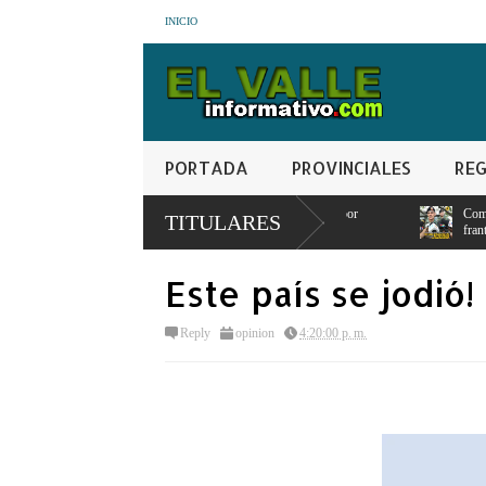
INICIO
PORTADA
PROVINCIALES
REG
oductores pierden sus cosechas por
Comandante del ejercito de RD entrega pu
TITULARES
franteriza
Este país se jodió!
Reply
opinion
4:20:00 p. m.