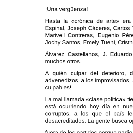
¡Una vergüenza!
Hasta la «crónica de arte» era 
Espinal, Joseph Cáceres, Cartos T
Marivell Contreras, Eugenio Pére
Jochy Santos, Emely Tueni, Crist
Álvarez Castellanos, J. Eduardo
muchos otros.
A quién culpar del deterioro, d
advenedizos, a los improvisados,
culpables!
La mal llamada «clase política» t
está ocurriendo hoy día en nues
corruptos, a los que el país l
desacreditados. La gente busca op
fuera de los partidos porque nadie 