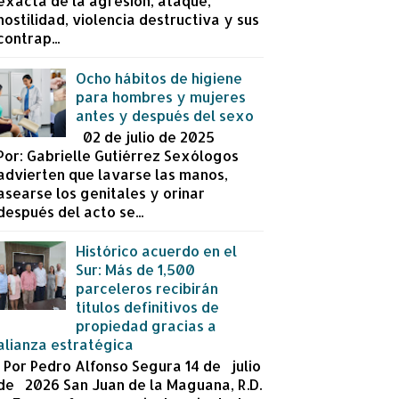
exacta de la agresión, ataque,
hostilidad, violencia destructiva y sus
contrap...
Ocho hábitos de higiene
para hombres y mujeres
antes y después del sexo
02 de julio de 2025
Por: Gabrielle Gutiérrez Sexólogos
advierten que lavarse las manos,
asearse los genitales y orinar
después del acto se...
Histórico acuerdo en el
Sur: Más de 1,500
parceleros recibirán
títulos definitivos de
propiedad gracias a
alianza estratégica
Por Pedro Alfonso Segura 14 de julio
de 2026 San Juan de la Maguana, R.D.