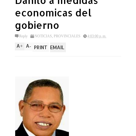
Danilo a medidas
economicas del
gobierno
Reply
NOTICIAS
,
PROVINCIALES
4:03:00 p. m.
A
A
+
-
PRINT
EMAIL