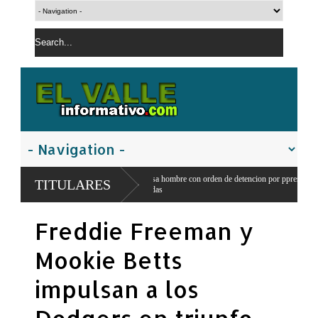
PN apresa hombre con orden de detencion por ppresunto trafico de sustancias
TITULARES
controladas
Freddie Freeman y
Mookie Betts
impulsan a los