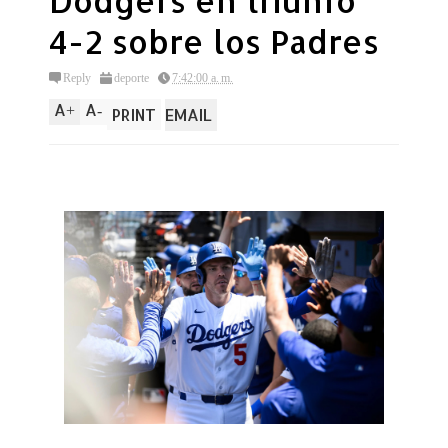
Dodgers en triunfo
4-2 sobre los Padres
Reply
deporte
7:42:00 a. m.
A
A
+
-
PRINT
EMAIL