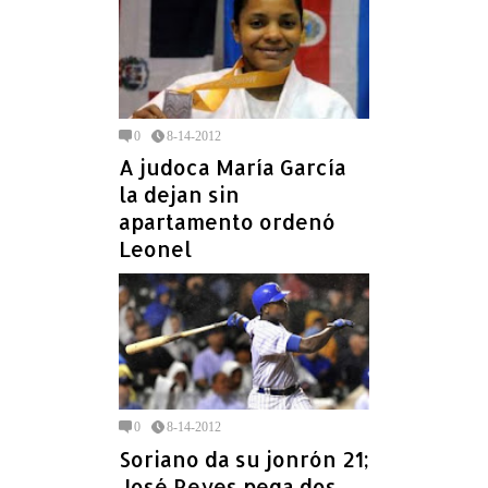
0
8-14-2012
A judoca María García
la dejan sin
apartamento ordenó
Leonel
0
8-14-2012
Soriano da su jonrón 21;
José Reyes pega dos