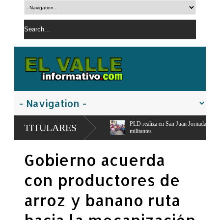
ayacanal,
PLD realiza en San Juan Jornada de Esfuerzo Concentrado,moviliza diri
TITULARES
militantes
Gobierno acuerda
con productores de
arroz y banano ruta