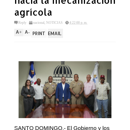
hacia la mecanización
agrícola
Reply
nacional
,
NOTICIAS
4:22:00 p. m.
A
A
+
-
PRINT
EMAIL
SANTO DOMINGO.- El Gobierno y los