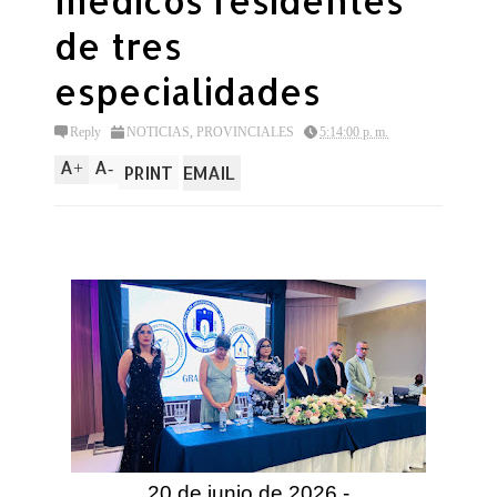
médicos residentes
de tres
especialidades
Reply
NOTICIAS
,
PROVINCIALES
5:14:00 p. m.
A
A
+
-
PRINT
EMAIL
20 de junio de 2026.-