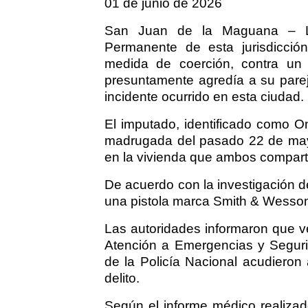
01 de junio de 2026
San Juan de la Maguana – La 
Permanente de esta jurisdicció
medida de coerción, contra un 
presuntamente agredía a su pare
incidente ocurrido en esta ciudad.
El imputado, identificado como O
madrugada del pasado 22 de may
en la vivienda que ambos compartí
De acuerdo con la investigación de
una pistola marca Smith & Wesson, 
Las autoridades informaron que ve
Atención a Emergencias y Segurid
de la Policía Nacional acudieron
delito.
Según el informe médico realizad