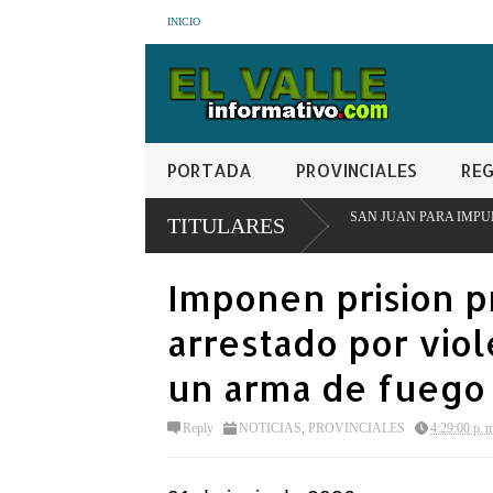
INICIO
PORTADA
PROVINCIALES
REG
A INTERINSTITUCIONAL EN SAN JUAN PARA IMPULSAR MODELO PIONERO D
TITULARES
Imponen prision 
arrestado por viol
un arma de fuego
Reply
NOTICIAS
,
PROVINCIALES
4:29:00 p. 