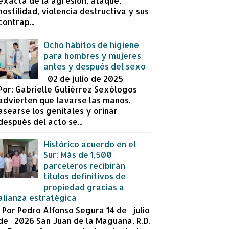
exacta de la agresión, ataque,
hostilidad, violencia destructiva y sus
contrap...
Ocho hábitos de higiene
para hombres y mujeres
antes y después del sexo
02 de julio de 2025
Por: Gabrielle Gutiérrez Sexólogos
advierten que lavarse las manos,
asearse los genitales y orinar
después del acto se...
Histórico acuerdo en el
Sur: Más de 1,500
parceleros recibirán
títulos definitivos de
propiedad gracias a
alianza estratégica
Por Pedro Alfonso Segura 14 de julio
de 2026 San Juan de la Maguana, R.D.