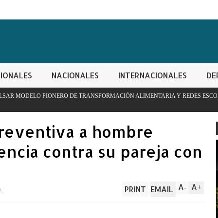
IONALES
NACIONALES
INTERNACIONALES
DE
E TRANSFORMACIÓN ALIMENTARIA Y REDES ESCOLARES
PN 
con
preventiva a hombre
encia contra su pareja con
A
A
-
+
PRINT
EMAIL
m.