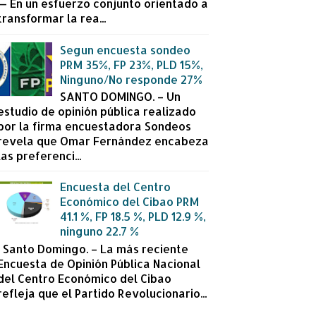
— En un esfuerzo conjunto orientado a
transformar la rea...
Segun encuesta sondeo
PRM 35%, FP 23%, PLD 15%,
Ninguno/No responde 27%
SANTO DOMINGO. – Un
estudio de opinión pública realizado
por la firma encuestadora Sondeos
revela que Omar Fernández encabeza
las preferenci...
Encuesta del Centro
Económico del Cibao PRM
41.1 %, FP 18.5 %, PLD 12.9 %,
ninguno 22.7 %
Santo Domingo. – La más reciente
Encuesta de Opinión Pública Nacional
del Centro Económico del Cibao
refleja que el Partido Revolucionario...