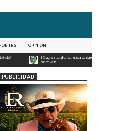
PORTES
OPINIÓN
apresa hombre con orden de detencion por ppresunto trafico de sustancias
Pres
troladas
teng
PUBLICIDAD