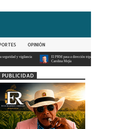
PORTES
OPINIÓN
El PRM pasa a dirección tripartita masculina y deja atrás el liderazgo femenino de
Carolina Mejía
PUBLICIDAD