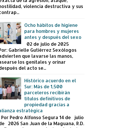
exacta de la agresión, ataque,
hostilidad, violencia destructiva y sus
contrap...
Ocho hábitos de higiene
para hombres y mujeres
antes y después del sexo
02 de julio de 2025
Por: Gabrielle Gutiérrez Sexólogos
advierten que lavarse las manos,
asearse los genitales y orinar
después del acto se...
Histórico acuerdo en el
Sur: Más de 1,500
parceleros recibirán
títulos definitivos de
propiedad gracias a
alianza estratégica
Por Pedro Alfonso Segura 14 de julio
de 2026 San Juan de la Maguana, R.D.