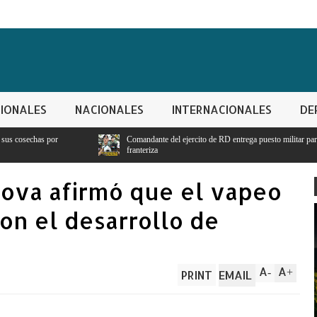
IONALES
NACIONALES
INTERNACIONALES
DE
Comandante del ejercito de RD entrega puesto militar para seguridad y vigilancia
franteriza
rova afirmó que el vapeo
on el desarrollo de
A
A
-
+
PRINT
EMAIL