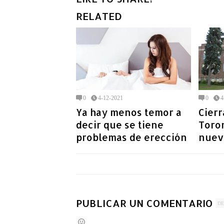
RELATED
0
4-12-2021
0
4
Ya hay menos temor a
Cierr
decir que se tiene
Toron
problemas de erección
nueva
PUBLICAR UN COMENTARIO
DE