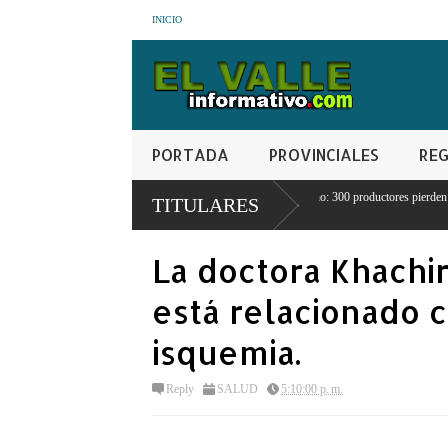
INICIO
PORTADA
PROVINCIALES
REG
Crisis agrícola en Juancho: 300 productores pierden sus cosechas por
TITULARES
escasez de agua
La doctora Khachi
está relacionado c
isquemia.
Reply
SALUD
5:10:00 p. m.