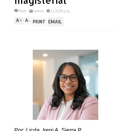
magisterial
Reply
opinion
11:32:00 a. m.
A
A
+
-
PRINT
EMAIL
Por: Licda. Ireni A. Sierra P.