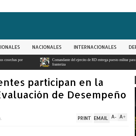
IONALES
NACIONALES
INTERNACIONALES
DE
Comandante del ejercito de RD entrega puesto militar para seguridad y vigilancia
franteriza
ntes participan en la
 Evaluación de Desempeño
A
A
-
+
PRINT
EMAIL
m.