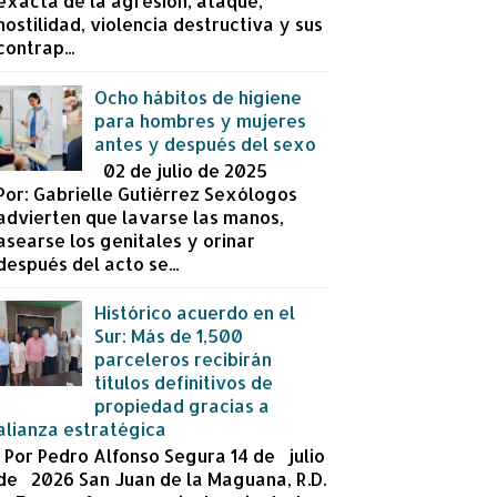
exacta de la agresión, ataque,
hostilidad, violencia destructiva y sus
contrap...
Ocho hábitos de higiene
para hombres y mujeres
antes y después del sexo
02 de julio de 2025
Por: Gabrielle Gutiérrez Sexólogos
advierten que lavarse las manos,
asearse los genitales y orinar
después del acto se...
Histórico acuerdo en el
Sur: Más de 1,500
parceleros recibirán
títulos definitivos de
propiedad gracias a
alianza estratégica
Por Pedro Alfonso Segura 14 de julio
de 2026 San Juan de la Maguana, R.D.