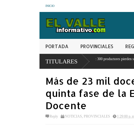
INICIO
PORTADA
PROVINCIALES
REG
Crisis agrícola en Juancho: 300 productores pierden sus cosechas por
TITULARES
escasez de agua
Más de 23 mil doce
quinta fase de la
Docente
Reply
NOTICIAS
,
PROVINCIALES
1:29:00 p. 