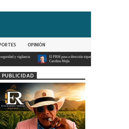
PORTES
OPINIÓN
El PRM pasa a dirección tripartita masculina y deja atrás el liderazgo femenino de
Carolina Mejía
PUBLICIDAD