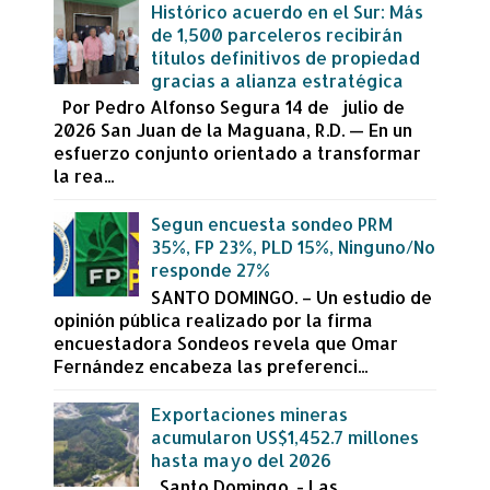
Histórico acuerdo en el Sur: Más
de 1,500 parceleros recibirán
títulos definitivos de propiedad
gracias a alianza estratégica
Por Pedro Alfonso Segura 14 de julio de
2026 San Juan de la Maguana, R.D. — En un
esfuerzo conjunto orientado a transformar
la rea...
Segun encuesta sondeo PRM
35%, FP 23%, PLD 15%, Ninguno/No
responde 27%
SANTO DOMINGO. – Un estudio de
opinión pública realizado por la firma
encuestadora Sondeos revela que Omar
Fernández encabeza las preferenci...
Exportaciones mineras
acumularon US$1,452.7 millones
hasta mayo del 2026
Santo Domingo. - Las