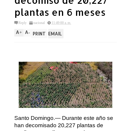
decomiso de 20,227
plantas en 6 meses
Reply
nacional
11:49:00 a. m.
A
A
+
-
PRINT
EMAIL
Santo Domingo.— Durante este año se
han decomisado 20,227 plantas de