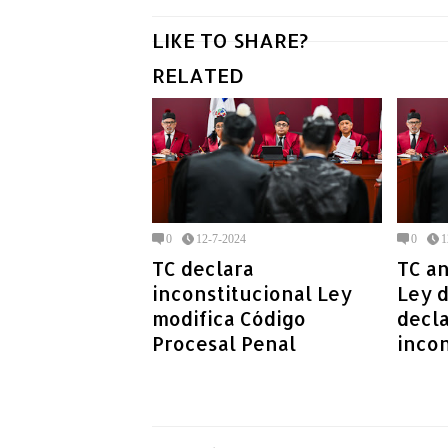
LIKE TO SHARE?
RELATED
0
12-7-2024
0
1
TC declara
TC an
inconstitucional Ley
Ley d
modifica Código
decla
Procesal Penal
incon