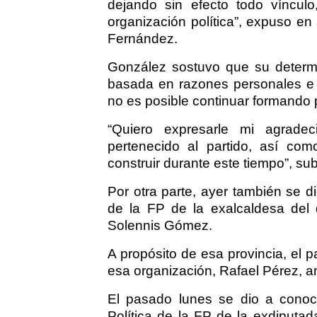
dejando sin efecto todo víncul
organización política”, expuso en 
Fernández.
González sostuvo que su determi
basada en razones personales e 
no es posible continuar formando p
“Quiero expresarle mi agradec
pertenecido al partido, así co
construir durante este tiempo”, su
Por otra parte, ayer también se d
de la FP de la exalcaldesa del 
Solennis Gómez.
A propósito de esa provincia, el 
esa organización, Rafael Pérez, an
El pasado lunes se dio a conoc
Política de la FP de la exdiputad