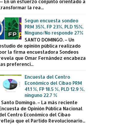
— En un esfuerzo conjunto orientado a
transformar la rea...
Segun encuesta sondeo
PRM 35%, FP 23%, PLD 15%,
Ninguno/No responde 27%
SANTO DOMINGO. – Un
estudio de opinión pública realizado
por la firma encuestadora Sondeos
revela que Omar Fernández encabeza
las preferenci...
Encuesta del Centro
Económico del Cibao PRM
41.1 %, FP 18.5 %, PLD 12.9 %,
ninguno 22.7 %
Santo Domingo. – La más reciente
Encuesta de Opinión Pública Nacional
del Centro Económico del Cibao
refleja que el Partido Revolucionario...