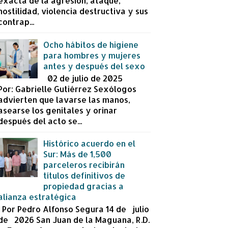
exacta de la agresión, ataque,
hostilidad, violencia destructiva y sus
contrap...
Ocho hábitos de higiene
para hombres y mujeres
antes y después del sexo
02 de julio de 2025
Por: Gabrielle Gutiérrez Sexólogos
advierten que lavarse las manos,
asearse los genitales y orinar
después del acto se...
Histórico acuerdo en el
Sur: Más de 1,500
parceleros recibirán
títulos definitivos de
propiedad gracias a
alianza estratégica
Por Pedro Alfonso Segura 14 de julio
de 2026 San Juan de la Maguana, R.D.