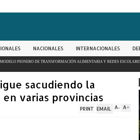
IONALES
NACIONALES
INTERNACIONALES
DE
RANSFORMACIÓN ALIMENTARIA Y REDES ESCOLARES
PN apres
controla
sigue sacudiendo la
 en varias provincias
A
A
-
+
PRINT
EMAIL