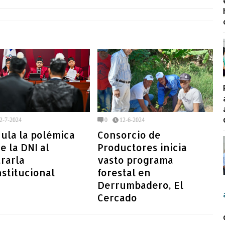
2-7-2024
0
12-6-2024
ula la polémica
Consorcio de
e la DNI al
Productores inicia
rarla
vasto programa
stitucional
forestal en
Derrumbadero, El
Cercado