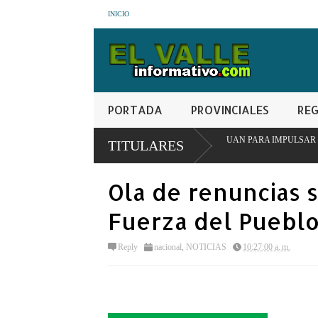
INICIO
PORTADA
PROVINCIALES
REG
NTERINSTITUCIONAL EN SAN JUAN PARA IMPULSAR MODELO PIONERO DE T
TITULARES
Ola de renuncias 
Fuerza del Pueblo
Reply
nacional
,
NOTICIAS
10:27:00 a. m.