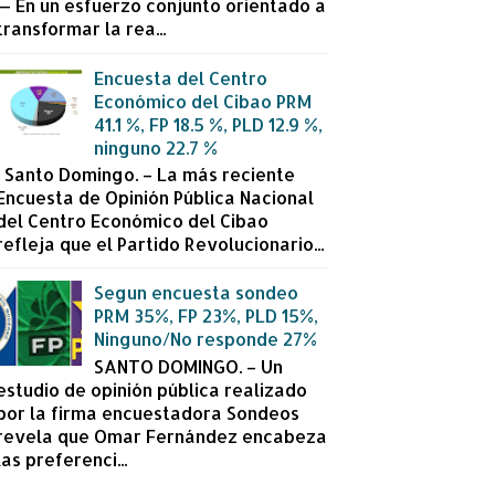
— En un esfuerzo conjunto orientado a
transformar la rea...
Encuesta del Centro
Económico del Cibao PRM
41.1 %, FP 18.5 %, PLD 12.9 %,
ninguno 22.7 %
Santo Domingo. – La más reciente
Encuesta de Opinión Pública Nacional
del Centro Económico del Cibao
refleja que el Partido Revolucionario...
Segun encuesta sondeo
PRM 35%, FP 23%, PLD 15%,
Ninguno/No responde 27%
SANTO DOMINGO. – Un
estudio de opinión pública realizado
por la firma encuestadora Sondeos
revela que Omar Fernández encabeza
las preferenci...