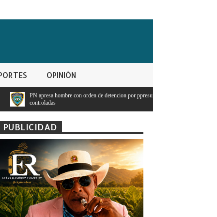
PORTES
OPINIÓN
con orden de detencion por ppresunto trafico de sustancias
Presidente Abinade
tenga dinero
PUBLICIDAD