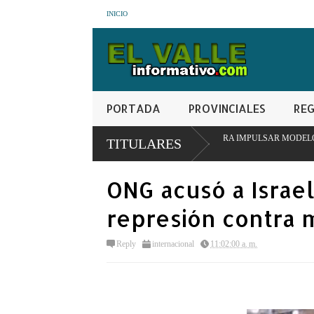
INICIO
PORTADA
PROVINCIALES
REG
TITUCIONAL EN SAN JUAN PARA IMPULSAR MODELO PIONERO DE TRANSFO
TITULARES
ONG acusó a Israe
represión contra 
Reply
internacional
11:02:00 a. m.