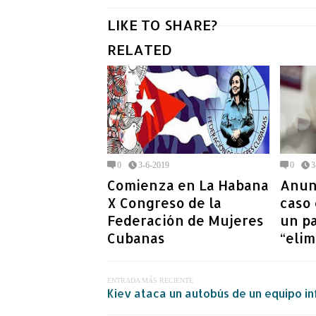
LIKE TO SHARE?
RELATED
0
3-6-2019
0
3
Comienza en La Habana
Anun
X Congreso de la
caso 
Federación de Mujeres
un pa
Cubanas
“elim
ENTRADA MÁS RECIENTE
Kiev ataca un autobús de un equipo inf