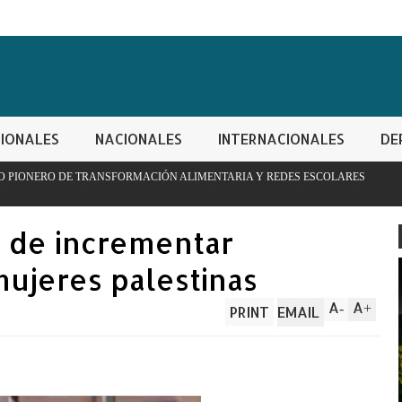
IONALES
NACIONALES
INTERNACIONALES
DE
RMACIÓN ALIMENTARIA Y REDES ESCOLARES
PN apresa hombre 
controladas
l de incrementar
mujeres palestinas
A
A
-
+
PRINT
EMAIL