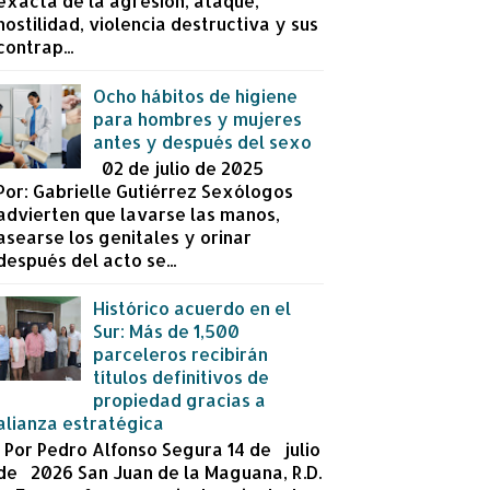
exacta de la agresión, ataque,
hostilidad, violencia destructiva y sus
contrap...
Ocho hábitos de higiene
para hombres y mujeres
antes y después del sexo
02 de julio de 2025
Por: Gabrielle Gutiérrez Sexólogos
advierten que lavarse las manos,
asearse los genitales y orinar
después del acto se...
Histórico acuerdo en el
Sur: Más de 1,500
parceleros recibirán
títulos definitivos de
propiedad gracias a
alianza estratégica
Por Pedro Alfonso Segura 14 de julio
de 2026 San Juan de la Maguana, R.D.