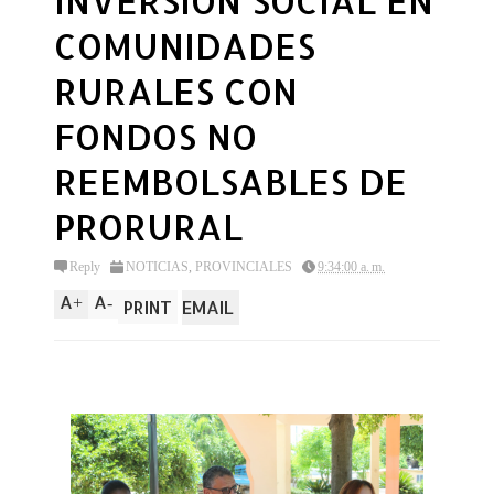
INVERSIÓN SOCIAL EN
COMUNIDADES
RURALES CON
FONDOS NO
REEMBOLSABLES DE
PRORURAL
Reply
NOTICIAS
,
PROVINCIALES
9:34:00 a. m.
A
A
+
-
PRINT
EMAIL