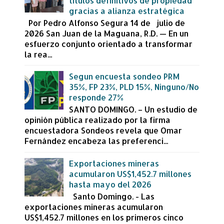
títulos definitivos de propiedad
gracias a alianza estratégica
Por Pedro Alfonso Segura 14 de julio de
2026 San Juan de la Maguana, R.D. — En un
esfuerzo conjunto orientado a transformar
la rea...
Segun encuesta sondeo PRM
35%, FP 23%, PLD 15%, Ninguno/No
responde 27%
SANTO DOMINGO. – Un estudio de
opinión pública realizado por la firma
encuestadora Sondeos revela que Omar
Fernández encabeza las preferenci...
Exportaciones mineras
acumularon US$1,452.7 millones
hasta mayo del 2026
Santo Domingo. - Las
exportaciones mineras acumularon
US$1,452.7 millones en los primeros cinco