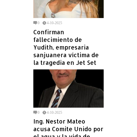
0
4-10-2025
Confirman
fallecimiento de
Yudith, empresaria
sanjuanera víctima de
la tragedia en Jet Set
0
4-10-2025
Ing. Nestor Mateo
acusa Comite Unido por
el agua y la vida de