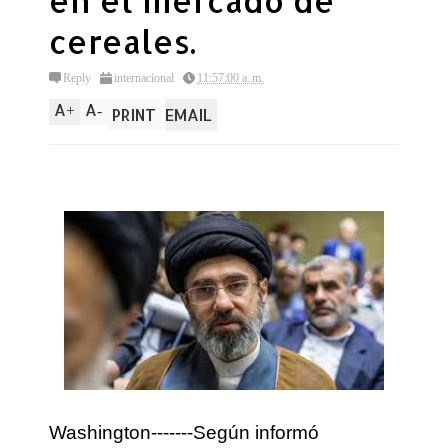
en el mercado de
cereales.
Reply
internacional
11:57:00 a. m.
A
A
+
-
PRINT
EMAIL
Washington-------Según informó