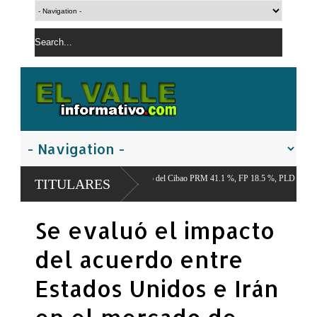
l Centro Económico del Cibao PRM 41.1 %, FP 18.5 %, PLD 12.9 %,
TITULARES
7 %
Se evaluó el impacto
del acuerdo entre
Estados Unidos e Irán