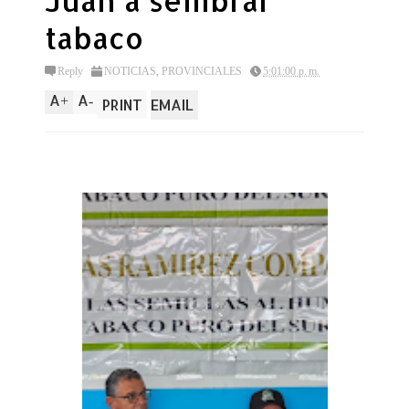
Juan a sembrar
tabaco
Reply
NOTICIAS
,
PROVINCIALES
5:01:00 p. m.
A
A
+
-
PRINT
EMAIL