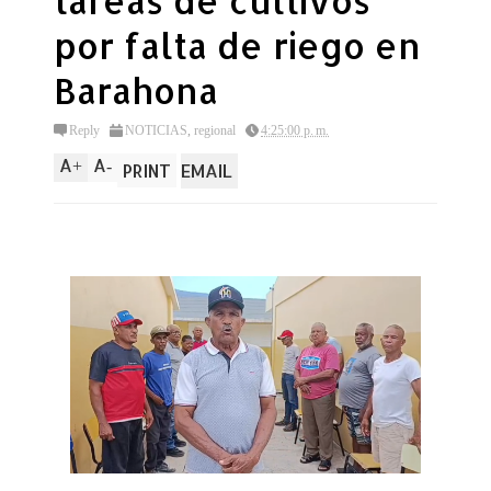
tareas de cultivos
por falta de riego en
Barahona
Reply
NOTICIAS
,
regional
4:25:00 p. m.
A
A
+
-
PRINT
EMAIL