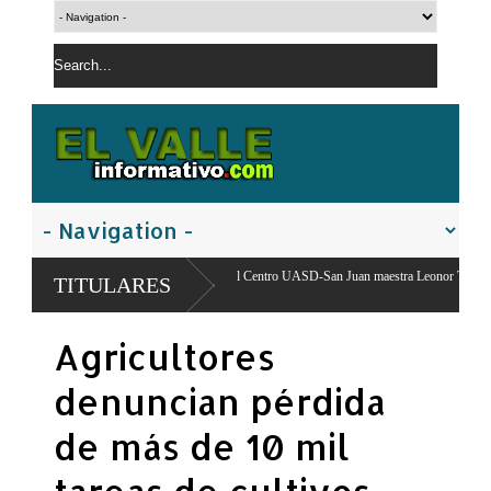
Directora del Centro UASD-San Juan maestra Leonor Taveras apoya encuentro agropec
TITULARES
Productores
Agricultores
denuncian pérdida
de más de 10 mil