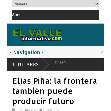
 %, PLD 12.9 %,
TITULARES
Elías Piña: la frontera
también puede
producir futuro
Reply
opinion
11:38:00 a. m.