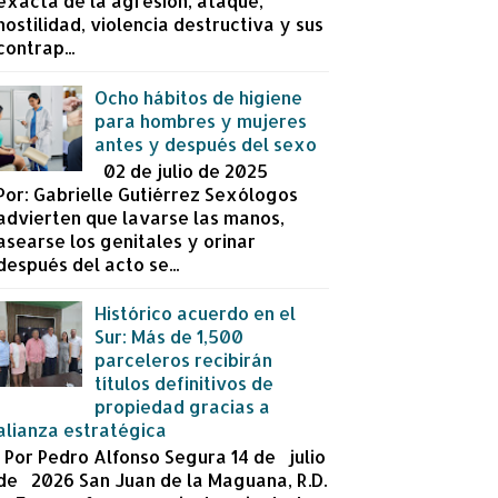
exacta de la agresión, ataque,
hostilidad, violencia destructiva y sus
contrap...
Ocho hábitos de higiene
para hombres y mujeres
antes y después del sexo
02 de julio de 2025
Por: Gabrielle Gutiérrez Sexólogos
advierten que lavarse las manos,
asearse los genitales y orinar
después del acto se...
Histórico acuerdo en el
Sur: Más de 1,500
parceleros recibirán
títulos definitivos de
propiedad gracias a
alianza estratégica
Por Pedro Alfonso Segura 14 de julio
de 2026 San Juan de la Maguana, R.D.