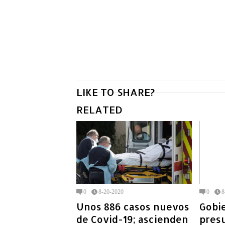
LIKE TO SHARE?
RELATED
0
8-20-2020
0
8
Unos 886 casos nuevos
Gobi
de Covid-19; ascienden
pres