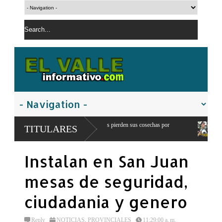
ho: 300 productores pierden sus cosechas por
Comandante del ejercito de RD
TITULARES
franteriza
Instalan en San Juan
mesas de seguridad,
ciudadania y genero
Reply
NOTICIAS
,
PROVINCIALES
11:29:00 a. m.