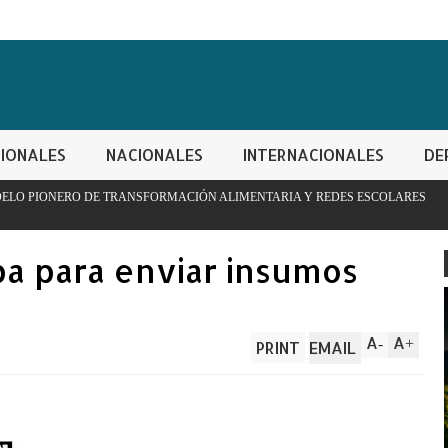
IONALES
NACIONALES
INTERNACIONALES
DE
SFORMACIÓN ALIMENTARIA Y REDES ESCOLARES
PN apresa hom
controladas
a para enviar insumos
A
A
-
+
PRINT
EMAIL