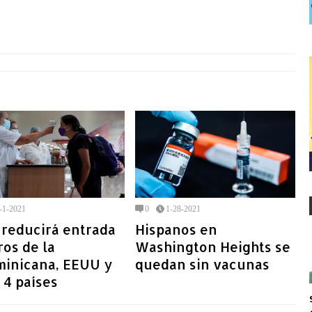
-1-2021
0
1-28-2021
 reducirá entrada
Hispanos en
ros de la
Washington Heights se
minicana, EEUU y
quedan sin vacunas
 4 países