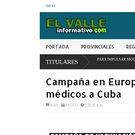
INICIO
PORTADA
PROVINCIALES
REG
INSTITUCIONAL EN SAN JUAN PARA IMPULSAR MODELO PIONERO DE TRAN
TITULARES
Campaña en Europ
médicos a Cuba
Reply
SALUD
9:50:00 a. m.