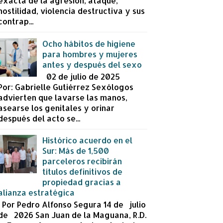
exacta de la agresión, ataque,
hostilidad, violencia destructiva y sus
contrap...
Ocho hábitos de higiene
para hombres y mujeres
antes y después del sexo
02 de julio de 2025
Por: Gabrielle Gutiérrez Sexólogos
advierten que lavarse las manos,
asearse los genitales y orinar
después del acto se...
Histórico acuerdo en el
Sur: Más de 1,500
parceleros recibirán
títulos definitivos de
propiedad gracias a
alianza estratégica
Por Pedro Alfonso Segura 14 de julio
de 2026 San Juan de la Maguana, R.D.