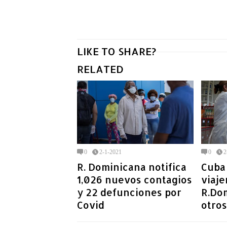
LIKE TO SHARE?
RELATED
0
2-1-2021
0
2
R. Dominicana notifica
Cuba
1,026 nuevos contagios
viaje
y 22 defunciones por
R.Do
Covid
otros