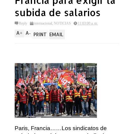
Francia para exigir la
subida de salarios
Reply
internacional
,
NOTICIAS
11:03:00 a. m.
A
A
+
-
PRINT
EMAIL
Paris, Francia……Los sindicatos de