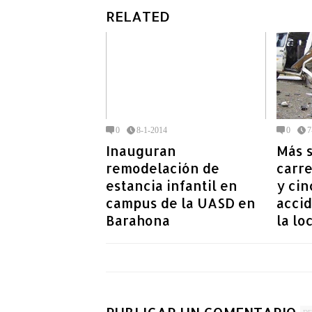
RELATED
0
8-1-2014
0
7
Inauguran
Más s
remodelación de
carre
estancia infantil en
y cin
campus de la UASD en
accid
Barahona
la lo
PUBLICAR UN COMENTARIO