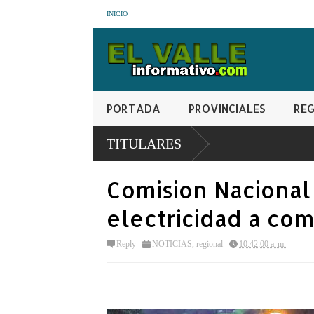
INICIO
PORTADA
PROVINCIALES
REG
 porque no
TITULARES
Comision Nacional
electricidad a co
Reply
NOTICIAS
,
regional
10:42:00 a. m.