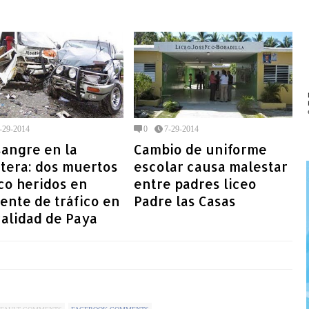
-29-2014
0
7-29-2014
angre en la
Cambio de uniforme
tera: dos muertos
escolar causa malestar
co heridos en
entre padres liceo
ente de tráfico en
Padre las Casas
calidad de Paya