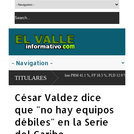
o Económico del Cibao PRM 41.1 %, FP 18.5 %, PLD 12.9 %,
TITULARES
César Valdez dice
que "no hay equipos
débiles" en la Serie