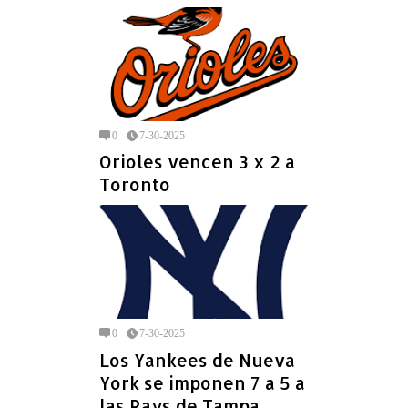
0
7-30-2025
Orioles vencen 3 x 2 a
Toronto
0
7-30-2025
Los Yankees de Nueva
York se imponen 7 a 5 a
las Rays de Tampa