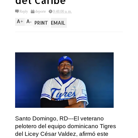
del Caribe
Reply
deporte
9:48:00 a. m.
A
A
+
-
PRINT
EMAIL
Santo Domingo, RD---El veterano
pelotero del equipo dominicano Tigres
del Licey César Valdez, afirmó este