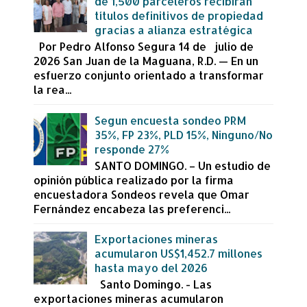
de 1,500 parceleros recibirán
títulos definitivos de propiedad
gracias a alianza estratégica
Por Pedro Alfonso Segura 14 de julio de
2026 San Juan de la Maguana, R.D. — En un
esfuerzo conjunto orientado a transformar
la rea...
Segun encuesta sondeo PRM
35%, FP 23%, PLD 15%, Ninguno/No
responde 27%
SANTO DOMINGO. – Un estudio de
opinión pública realizado por la firma
encuestadora Sondeos revela que Omar
Fernández encabeza las preferenci...
Exportaciones mineras
acumularon US$1,452.7 millones
hasta mayo del 2026
Santo Domingo. - Las
exportaciones mineras acumularon