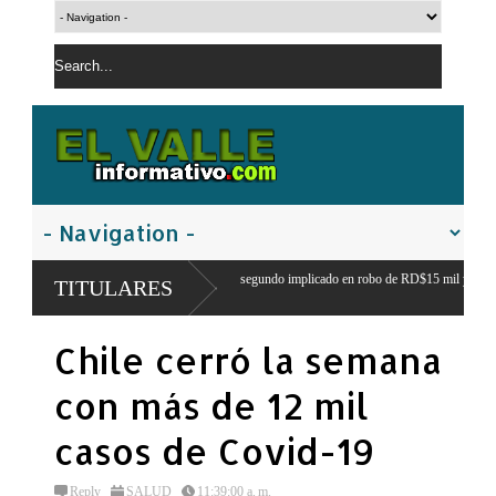
a Nacional apresa segundo implicado en robo de RD$15 mil y mercancías de una vivienda en
TITULARES
uan
Chile cerró la semana
con más de 12 mil
casos de Covid-19
Reply
SALUD
11:39:00 a. m.