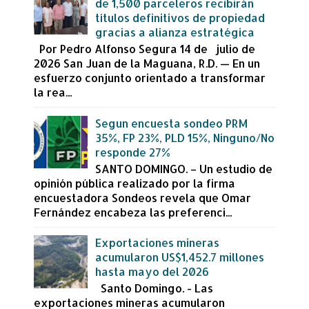
de 1,500 parceleros recibirán
títulos definitivos de propiedad
gracias a alianza estratégica
Por Pedro Alfonso Segura 14 de julio de
2026 San Juan de la Maguana, R.D. — En un
esfuerzo conjunto orientado a transformar
la rea...
Segun encuesta sondeo PRM
35%, FP 23%, PLD 15%, Ninguno/No
responde 27%
SANTO DOMINGO. – Un estudio de
opinión pública realizado por la firma
encuestadora Sondeos revela que Omar
Fernández encabeza las preferenci...
Exportaciones mineras
acumularon US$1,452.7 millones
hasta mayo del 2026
Santo Domingo. - Las
exportaciones mineras acumularon