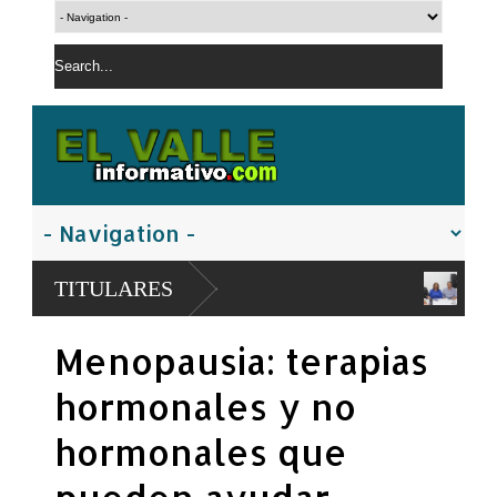
CONSTITUYEN MESA INTERINS
TITULARES
SOSTENIBLES
Presidente Abinader: Ningún estudiante
Menopausia: terapias
tenga dinero
hormonales y no
hormonales que