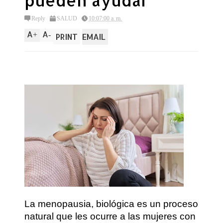
pueden ayudar
Reply
SALUD
10:07:00 a. m.
A
A
+
-
PRINT
EMAIL
La menopausia, biológica es un proceso
natural que les ocurre a las mujeres con