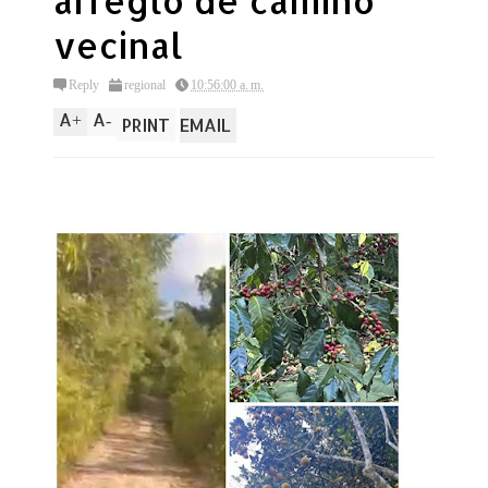
arreglo de camino
vecinal
Reply
regional
10:56:00 a. m.
A
A
+
-
PRINT
EMAIL