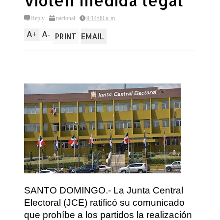
violen medida legal
Reply
nacional
9:14:00 a. m.
A
A
+
-
PRINT
EMAIL
SANTO DOMINGO.- La Junta Central
Electoral (JCE) ratificó su comunicado
que prohíbe a los partidos la realización