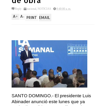
de obra
Reply
nacional
,
NOTICIAS
9:40:00 a. m.
A
A
+
-
PRINT
EMAIL
SANTO DOMINGO.- El presidente Luis
Abinader anunció este lunes que ya