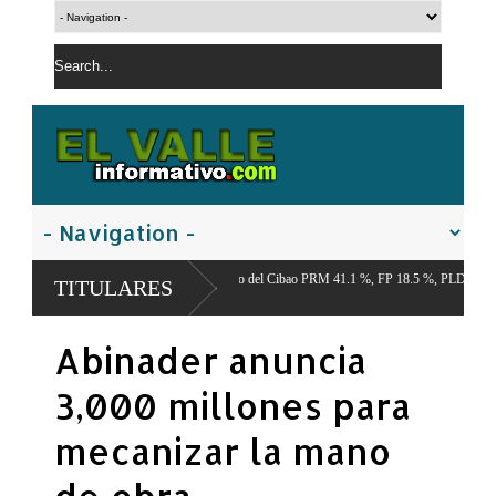
l Centro Económico del Cibao PRM 41.1 %, FP 18.5 %, PLD 12.9 %,
TITULARES
7 %
Abinader anuncia
3,000 millones para
mecanizar la mano