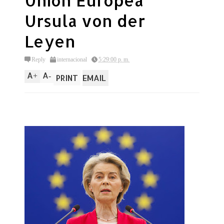
Union Europea
Ursula von der
Leyen
Reply
internacional
5:29:00 p. m.
A
A
+
-
PRINT
EMAIL