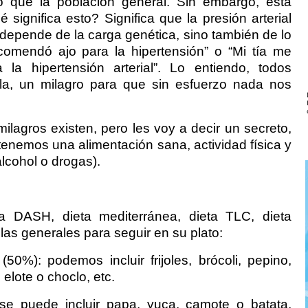
 que la población general. Sin embargo, esta
 significa esto? Significa que la presión arterial
lo depende de la carga genética, sino también de lo
omendó ajo para la hipertensión” o “Mi tía me
a hipertensión arterial”. Lo entiendo, todos
la, un milagro para que sin esfuerzo nada nos
s milagros existen, pero les voy a decir un secreto,
tenemos una alimentación sana, actividad física y
 alcohol o drogas).
ta DASH, dieta mediterránea, dieta TLC, dieta
glas generales para seguir en su plato:
(50%): podemos incluir frijoles, brócoli, pepino,
elote o choclo, etc.
se puede incluir papa, yuca, camote o batata,