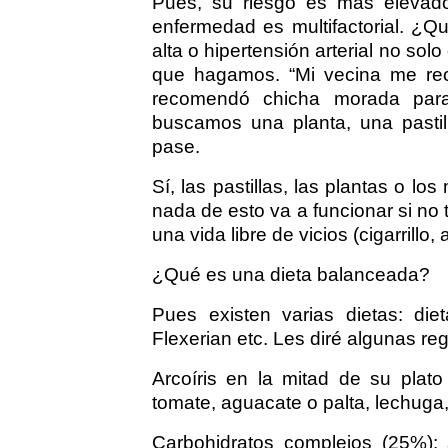
Pues, su riesgo es más elevado
enfermedad es multifactorial. ¿Qué
alta o hipertensión arterial no so
que hagamos. “Mi vecina me rec
recomendó chicha morada para l
buscamos una planta, una pastil
pase.
Sí, las pastillas, las plantas o lo
nada de esto va a funcionar si no 
una vida libre de vicios (cigarrillo,
¿Qué es una dieta balanceada?
Pues existen varias dietas: die
Flexerian etc. Les diré algunas re
Arcoíris en la mitad de su plato 
tomate, aguacate o palta, lechuga, 
Carbohidratos complejos (25%): 