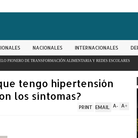
IONALES
NACIONALES
INTERNACIONALES
DE
MACIÓN ALIMENTARIA Y REDES ESCOLARES
PN apresa hombre c
controladas
que tengo hipertensión
son los síntomas?
A
A
-
+
PRINT
EMAIL