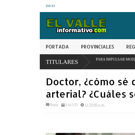
INICIO
PORTADA
PROVINCIALES
REG
ITUCIONAL EN SAN JUAN PARA IMPULSAR MODELO PIONERO DE TRANSFOR
TITULARES
Doctor, ¿cómo sé 
arterial? ¿Cuáles 
Reply
SALUD
11:59:00 a. m.