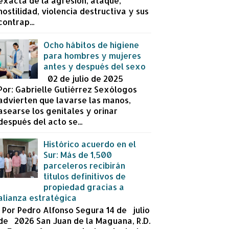
exacta de la agresión, ataque,
hostilidad, violencia destructiva y sus
contrap...
Ocho hábitos de higiene
para hombres y mujeres
antes y después del sexo
02 de julio de 2025
Por: Gabrielle Gutiérrez Sexólogos
advierten que lavarse las manos,
asearse los genitales y orinar
después del acto se...
Histórico acuerdo en el
Sur: Más de 1,500
parceleros recibirán
títulos definitivos de
propiedad gracias a
alianza estratégica
Por Pedro Alfonso Segura 14 de julio
de 2026 San Juan de la Maguana, R.D.