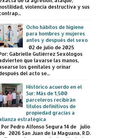
exacta de la agresión, ataque,
hostilidad, violencia destructiva y sus
contrap...
Ocho hábitos de higiene
para hombres y mujeres
antes y después del sexo
02 de julio de 2025
Por: Gabrielle Gutiérrez Sexólogos
advierten que lavarse las manos,
asearse los genitales y orinar
después del acto se...
Histórico acuerdo en el
Sur: Más de 1,500
parceleros recibirán
títulos definitivos de
propiedad gracias a
alianza estratégica
Por Pedro Alfonso Segura 14 de julio
de 2026 San Juan de la Maguana, R.D.