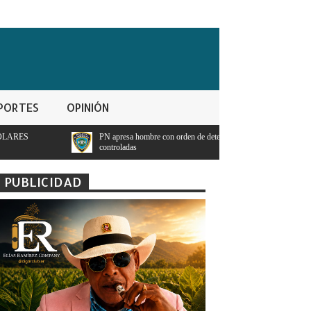
PORTES
OPINIÓN
PN apresa hombre con orden de detencion por ppresunto trafico de sustancias
controladas
PUBLICIDAD