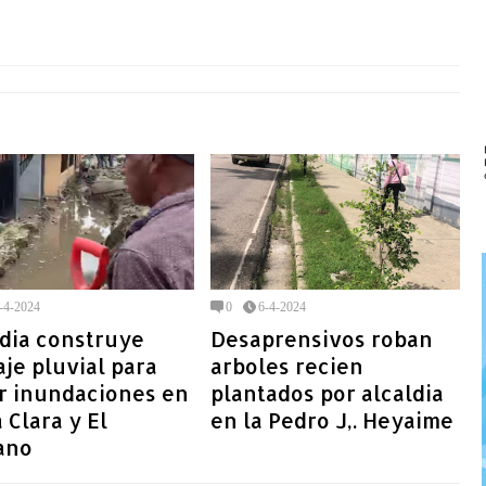
-4-2024
0
6-4-2024
ldia construye
Desaprensivos roban
je pluvial para
arboles recien
ar inundaciones en
plantados por alcaldia
 Clara y El
en la Pedro J,. Heyaime
ano