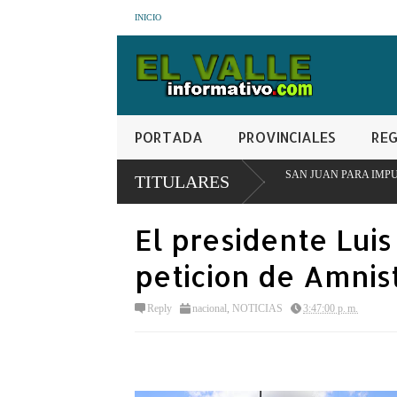
INICIO
PORTADA
PROVINCIALES
REG
 MESA INTERINSTITUCIONAL EN SAN JUAN PARA IMPULSAR MODELO PION
TITULARES
El presidente Lui
peticion de Amnist
Reply
nacional
,
NOTICIAS
3:47:00 p. m.