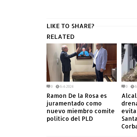
LIKE TO SHARE?
RELATED
0
6-4-2024
0
6
Ramon De la Rosa es
Alca
juramentado como
drena
nuevo miembro comite
evit
politico del PLD
Santa
Corb