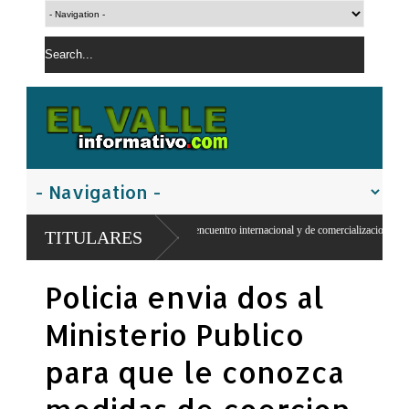
an de la Maguana encuentro internacional y de comercializacion
Abinader asu
TITULARES
2026-2028
Policia envia dos al
Ministerio Publico
para que le conozca