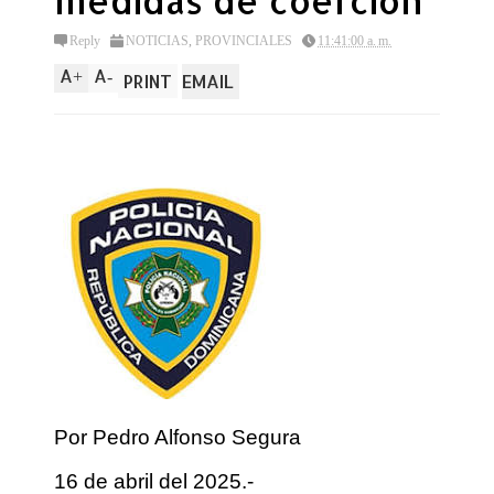
medidas de coercion
Reply
NOTICIAS
,
PROVINCIALES
11:41:00 a. m.
A
A
+
-
PRINT
EMAIL
Por Pedro Alfonso Segura
16 de abril del 2025.-