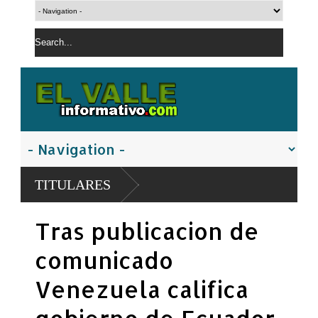
Abinader a
TITULARES
2026-2028
PN apresa h
Tras publicacion de
controladas
comunicado
Venezuela califica