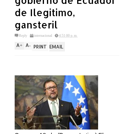
gobierno de Ecuador
de Ilegitimo,
gansteril
Reply
internacional
4:51:00 p. m.
A
A
+
-
PRINT
EMAIL