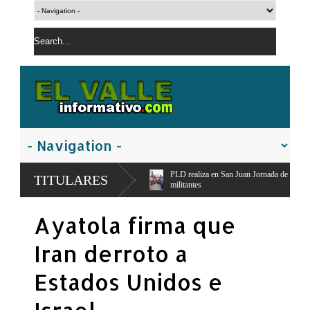
Guayacanal,
PLD realiza en San Juan Jornada de Esfuerzo Concentrado,moviliza di
TITULARES
militantes
Ayatola firma que
Iran derroto a
Estados Unidos e