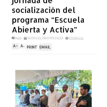
jornada de
socialización del
programa “Escuela
Abierta y Activa”
Reply
NOTICIAS
,
PROVINCIALES
6:53:00 p. m.
A
A
+
-
PRINT
EMAIL