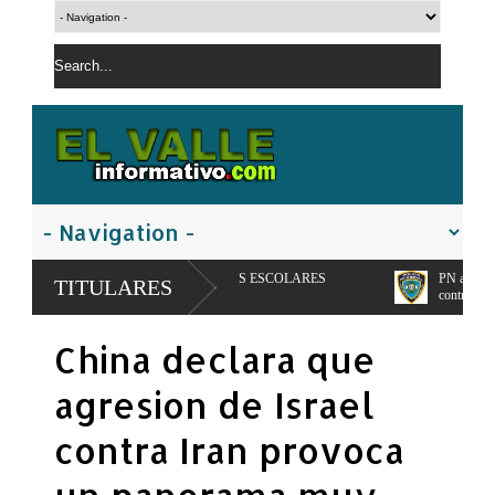
ENTARIA Y REDES ESCOLARES
PN apresa hombre con orden de dete
TITULARES
controladas
China declara que
agresion de Israel
contra Iran provoca