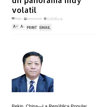
un panorama muy
volatil
Reply
internacional
11:43:00 a. m.
A
A
+
-
PRINT
EMAIL
Pekin, China---La República Popular