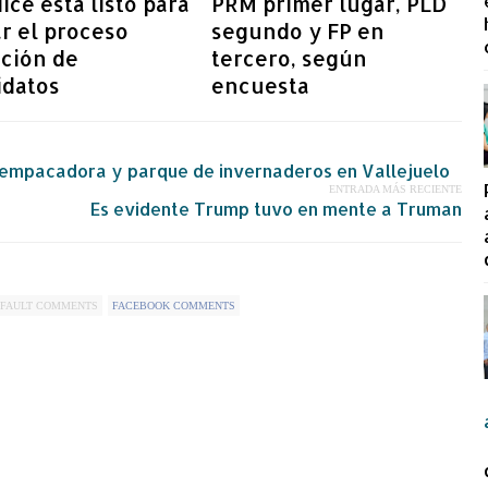
ice está listo para
PRM primer lugar, PLD
ar el proceso
segundo y FP en
cción de
tercero, según
idatos
encuesta
 empacadora y parque de invernaderos en Vallejuelo
ENTRADA MÁS RECIENTE
Es evidente Trump tuvo en mente a Truman
FAULT COMMENTS
FACEBOOK COMMENTS