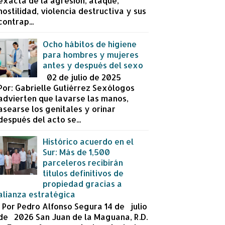
exacta de la agresión, ataque,
hostilidad, violencia destructiva y sus
contrap...
Ocho hábitos de higiene
para hombres y mujeres
antes y después del sexo
02 de julio de 2025
Por: Gabrielle Gutiérrez Sexólogos
advierten que lavarse las manos,
asearse los genitales y orinar
después del acto se...
Histórico acuerdo en el
Sur: Más de 1,500
parceleros recibirán
títulos definitivos de
propiedad gracias a
alianza estratégica
Por Pedro Alfonso Segura 14 de julio
de 2026 San Juan de la Maguana, R.D.