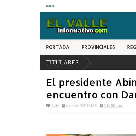
INICIO
PORTADA
PROVINCIALES
REG
TITULARES
El presidente Abi
encuentro con Da
Reply
nacional
,
NOTICIAS
1:16:00 p. m.