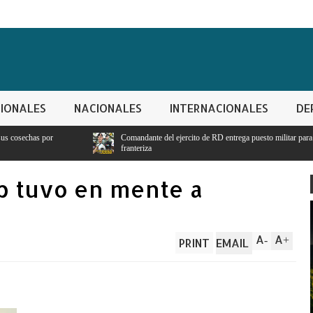
IONALES
NACIONALES
INTERNACIONALES
DE
Comandante del ejercito de RD entrega puesto militar para seguridad y vigilancia
franteriza
p tuvo en mente a
A
A
-
+
PRINT
EMAIL