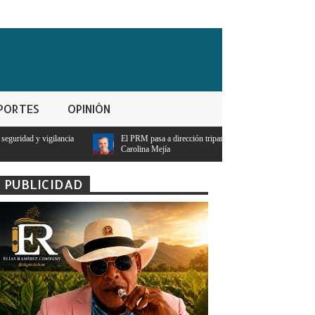
PORTES
OPINIÓN
El PRM pasa a dirección tripartita masculina y deja atrás el liderazgo femenino de
Carolina Mejía
PUBLICIDAD