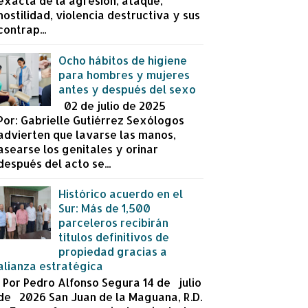
exacta de la agresión, ataque,
hostilidad, violencia destructiva y sus
contrap...
Ocho hábitos de higiene
para hombres y mujeres
antes y después del sexo
02 de julio de 2025
Por: Gabrielle Gutiérrez Sexólogos
advierten que lavarse las manos,
asearse los genitales y orinar
después del acto se...
Histórico acuerdo en el
Sur: Más de 1,500
parceleros recibirán
títulos definitivos de
propiedad gracias a
alianza estratégica
Por Pedro Alfonso Segura 14 de julio
de 2026 San Juan de la Maguana, R.D.