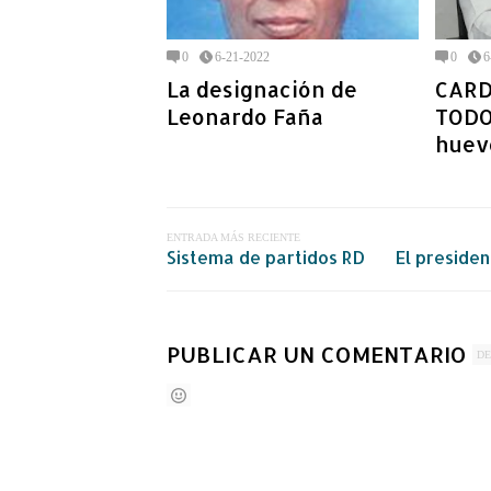
0
6-21-2022
0
6
La designación de
CARD
Leonardo Faña
TODO
huev
ENTRADA MÁS RECIENTE
Sistema de partidos RD
El preside
PUBLICAR UN COMENTARIO
DE