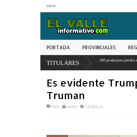
INICIO
PORTADA
PROVINCIALES
REG
Crisis agrícola en Juancho: 300 productores pierden sus cosechas por
TITULARES
escasez de agua
Es evidente Trum
Truman
Reply
opinion
7:24:00 p. m.